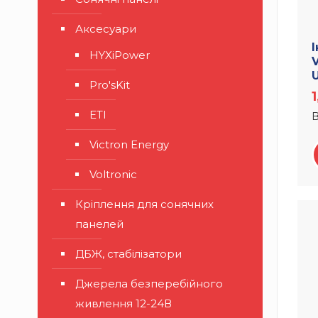
Аксесуари
HYXiPower
V
Pro'sKit
ETI
В
Victron Energy
Voltronic
Кріплення для сонячних
панелей
ДБЖ, стабілізатори
Джерела безперебійного
живлення 12-24В