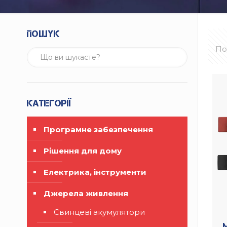
Пошук
По
Категорії
Програмне забезпечення
Рішення для дому
Електрика, інструменти
Джерела живлення
Свинцеві акумулятори