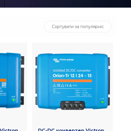
Victron
DC-DC конвертер Victron