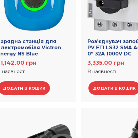
Зарядна станція для
Роз’єднувач запо
електромобіля Victron
PV ETI LS32 SMA A
Energy NS Blue
0” 32A 1000V DC
31,142.00
грн
3,335.00
грн
 наявності
В наявності
ДОДАТИ В КОШИК
ДОДАТИ В КОШИК