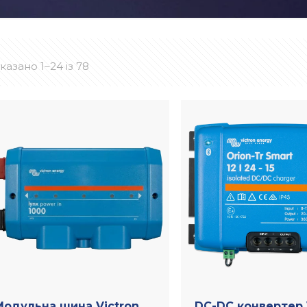
казано 1–24 із 78
Модульна шина Victron
DC-DC конвертер 