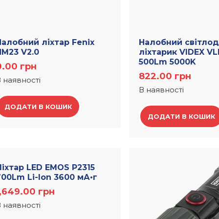
Налобний ліхтар Fenix
Налобний світло
HM23 V2.0
ліхтарик VIDEX V
500Lm 5000K
0.00
грн
822.00
грн
 наявності
В наявності
ДОДАТИ В КОШИК
ДОДАТИ В КОШИК
Лiхтар LED EMOS P2315
700Lm Li-Ion 3600 мА•г
1,649.00
грн
 наявності