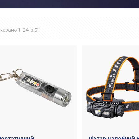
казано 1–24 із 31
Портативний
Ліхтар налобний F