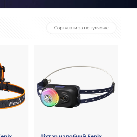
enix
Ліхтар налобний Fenix