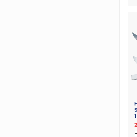
Н
1
В