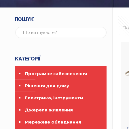
Пошук
По
Категорії
Програмне забезпечення
Рішення для дому
Електрика, інструменти
Джерела живлення
Мережеве обладнання