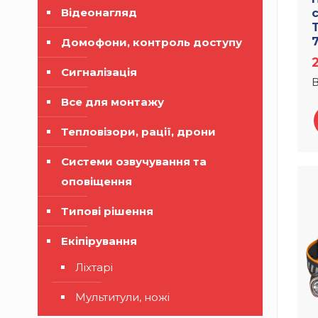
Відеонагляд
Домофони, контроль доступу
Сигналізація
В
Все для монтажу
Тепловізори, рації, дрони
Системи озвучування та
оповіщення
Типові рішення
Екіпірування
Ліхтарі
Мультитули, ножі