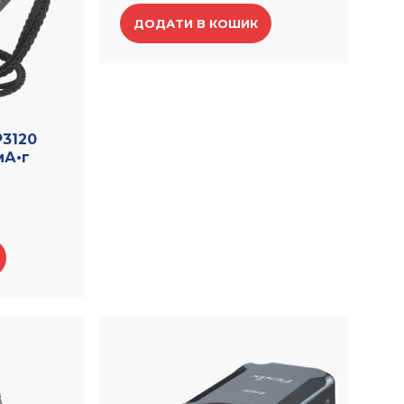
ДОДАТИ В КОШИК
P3120
мА•г