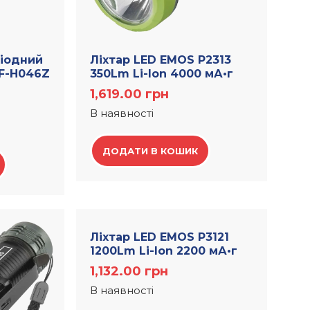
діодний
Лiхтар LED EMOS P2313
LF-H046Z
350Lm Li-Ion 4000 мА•г
1,619.00
грн
В наявності
ДОДАТИ В КОШИК
Лiхтар LED EMOS P3121
1200Lm Li-Ion 2200 мА•г
1,132.00
грн
В наявності