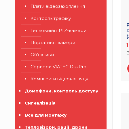
Плати відеозахоплення
Контроль трафіку
Тепловізійні PTZ-камери
(
Портативні камери
В
Об’єктиви
Сервери VIATEC Dss Pro
Комплекти відеонагляду
Домофони, контроль доступу
Сигналізація
Все для монтажу
Тепловізори, рації, дрони