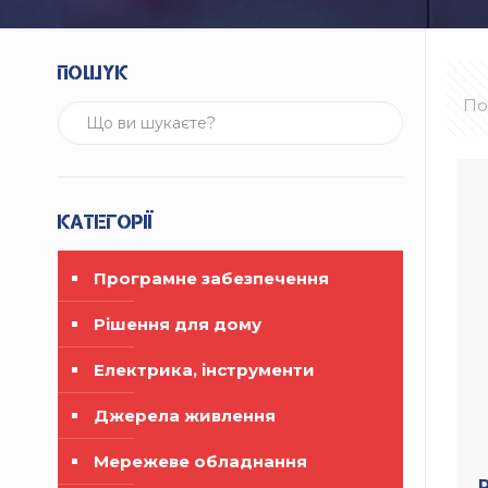
Пошук
По
Категорії
Програмне забезпечення
Рішення для дому
Електрика, інструменти
Джерела живлення
Мережеве обладнання