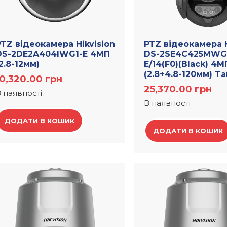
PTZ відеокамера Hikvision
PTZ відеокамера H
DS-2DE2A404IWG1-E 4МП
DS-2SE4C425MWG
2.8-12мм)
E/14(F0)(Black) 4М
(2.8+4.8-120мм) 
10,320.00
грн
25,370.00
грн
 наявності
В наявності
ДОДАТИ В КОШИК
ДОДАТИ В КОШИК