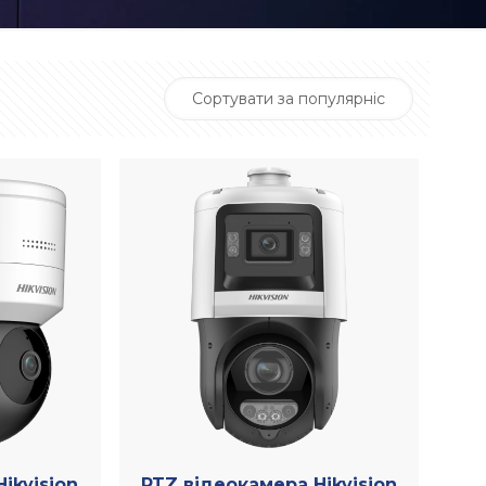
ikvision
PTZ відеокамера Hikvision