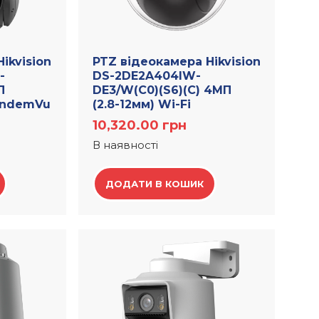
ikvision
PTZ відеокамера Hikvision
-
DS-2DE2A404IW-
П
DE3/W(C0)(S6)(C) 4МП
TandemVu
(2.8-12мм) Wi-Fi
10,320.00
грн
В наявності
ДОДАТИ В КОШИК