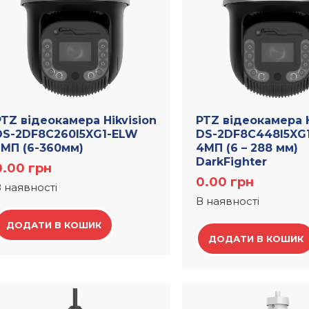
PTZ відеокамера Hikvision
PTZ відеокамера H
DS-2DF8C260I5XG1-ELW
DS-2DF8C448I5XG
2МП (6-360мм)
4МП (6 – 288 мм)
DarkFighter
0.00
грн
0.00
грн
 наявності
В наявності
ДОДАТИ В КОШИК
ДОДАТИ В КОШИК