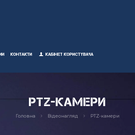
ми
Контакти
Кабінет користувача
PTZ-камери
Головна
Відеонагляд
PTZ-камери