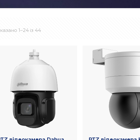
казано 1–24 із 44
PTZ відеокамера Dahua
PTZ відеокамера H