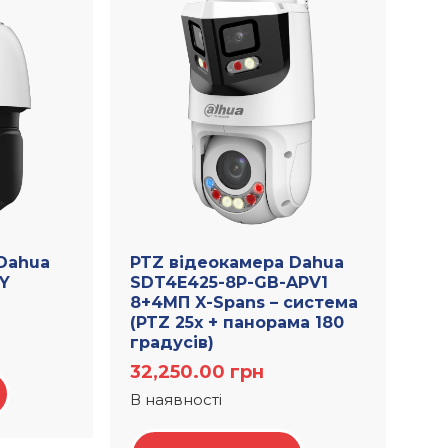
Dahua
PTZ відеокамера Dahua
Y
SDT4E425-8P-GB-APV1
8+4МП X-Spans – система
(PTZ 25х + панорама 180
градусів)
32,250.00
грн
В наявності