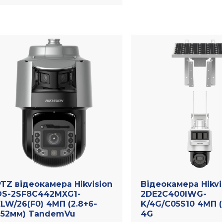
PTZ відеокамера Hikvision
Відеокамера Hikvi
DS-2SF8C442MXG1-
2DE2C400IWG-
LW/26(F0) 4МП (2.8+6-
K/4G/C05S10 4МП (
252мм) TandemVu
4G