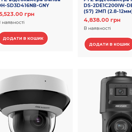
DH-SD3D416NB-GNY
DS-2DE1C200IW-DE
(S7) 2МП (2.8-12мм
15,523.00
грн
4,838.00
грн
 наявності
В наявності
ДОДАТИ В КОШИК
ДОДАТИ В КОШИК