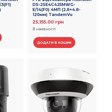
3(F1)
DS-2SE4C425MWG-
)
E/14(F0) 4МП (2.8+4.8-
120мм) TandemVu
25,155.00
грн
В наявності
ДОДАТИ В КОШИК