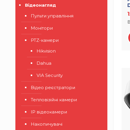
Відеонагляд
Пульти управління
В
Монітори
PTZ-камери
Hikvision
Dahua
VIA Security
Відео реєстратори
Тепловізійні камери
IP відеокамери
Накопичувачі