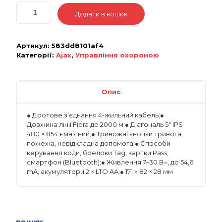
Додати в кошик
Артикул:
583dd8101af4
Категорії:
Ajax
,
Управління охороною
Опис
● Дротове з’єднання 4-жильний кабель;●
Довжина лінії Fibra до 2000 м;● Діагональ 5″ IPS
480 × 854 ємнісний;● Тривожні кнопки тривога,
пожежа, невідкладна допомога;● Способи
керування коди, брелоки Tag, картки Pass,
смартфон (Bluetooth);● Живлення 7−30 В⎓, до 54,6
mA, акумулятори 2 × LTO AA;● 171 × 82 × 28 мм