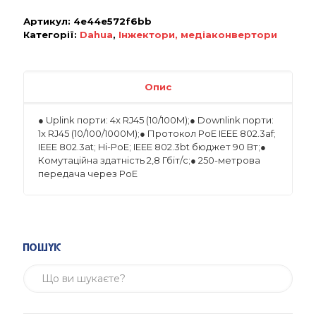
Артикул:
4e44e572f6bb
Категорії:
Dahua
,
Інжектори, медіаконвертори
Опис
● Uplink порти: 4x RJ45 (10/100M);● Downlink порти:
1x RJ45 (10/100/1000M);● Протокол PoE IEEE 802.3af;
IEEE 802.3at; Hi-PoE; IEEE 802.3bt бюджет 90 Вт;●
Комутаційна здатність 2,8 Гбіт/с;● 250-метрова
передача через PoE
Пошук