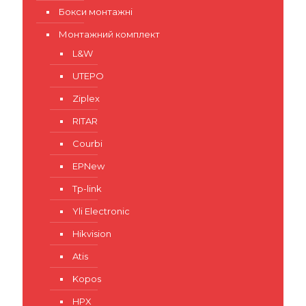
Бокси монтажні
Монтажний комплект
L&W
UTEPO
Ziplex
RITAR
Courbi
EPNew
Tp-link
Yli Electronic
Hikvision
Atis
Kopos
HPX