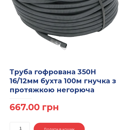
Труба гофрована 350Н
16/12мм бухта 100м гнучка з
протяжкою негорюча
667.00
грн
Додати в кошик