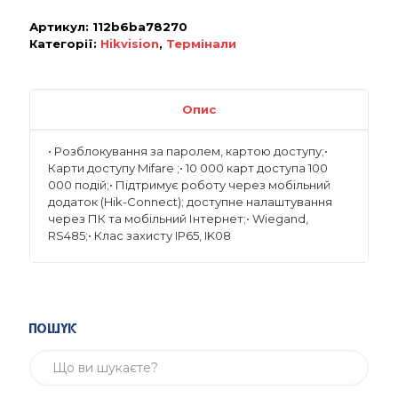
Артикул:
112b6ba78270
Категорії:
Hikvision
,
Термінали
Опис
• Розблокування за паролем, картою доступу;•
Карти доступу Mifare ;• 10 000 карт доступа 100
000 подій;• Підтримує роботу через мобільний
додаток (Hik-Connect); доступне налаштування
через ПК та мобільний Інтернет;• Wiegand,
RS485;• Клас захисту IP65, IK08
Пошук