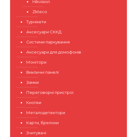
Hikvision
Zkteco
Турнікети
Аксесуари СККД
Системи паркування
Аксесуари для домофонів
Монітори
Викличні панелі
Замки
Переговорні пристрої
Кнопки
Металодетектори
Карти, брелоки
Зчитувачі