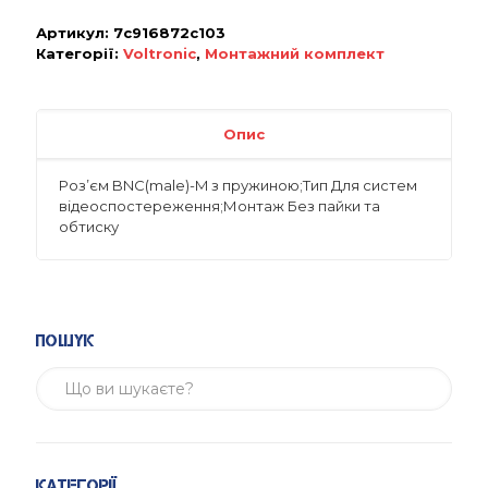
Артикул:
7c916872c103
Категорії:
Voltronic
,
Монтажний комплект
Опис
Роз’єм BNC(male)-M з пружиною;Тип Для систем
відеоспостереження;Монтаж Без пайки та
обтиску
Пошук
Категорії