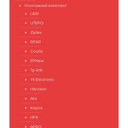
Монтажний комплект
L&W
UTEPO
Ziplex
RITAR
Courbi
EPNew
Tp-link
Yli Electronic
Hikvision
Atis
Kopos
HPX
APRO