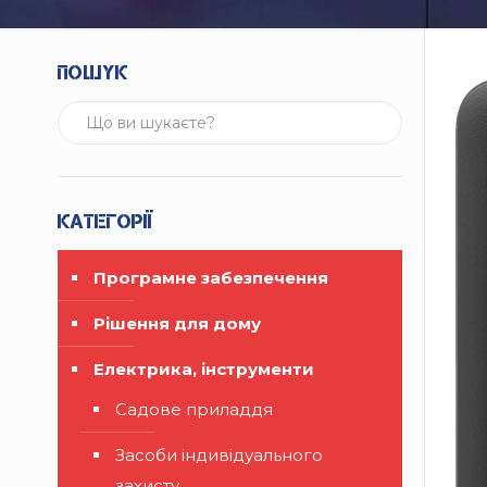
Пошук
Категорії
Програмне забезпечення
Рішення для дому
Електрика, інструменти
Садове приладдя
Засоби індивідуального
захисту