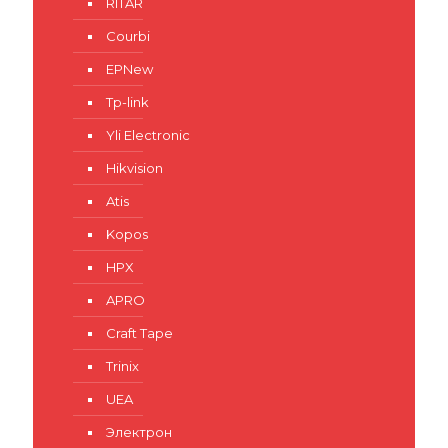
RITAR
Courbi
EPNew
Tp-link
Yli Electronic
Hikvision
Atis
Kopos
HPX
APRO
Craft Tape
Trinix
UEA
Электрон